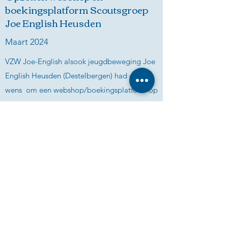
boekingsplatform Scoutsgroep
Joe English Heusden
Maart 2024
VZW Joe-English alsook jeugdbeweging Joe
English Heusden (Destelbergen) had de
wens om een webshop/boekingsplatform op
te zetten om enerzijds de eigen
merchandising aan te bieden, en anderzijds
inschrijvingen voor kampen en activiteiten te
registreren, gekoppeld aan een online
betaalsysteem om een vlotte afhandeling te
garanderen.
Na een vlotte en vruchtbare samenwerking is
het vandaag mogelijk voor hun leden om