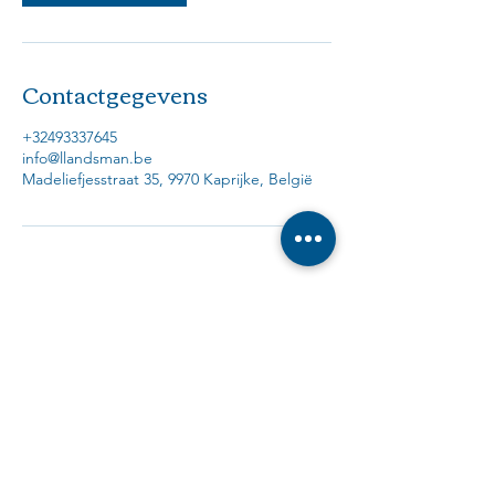
Contactgegevens
+32493337645
info@llandsman.be
Madeliefjesstraat 35, 9970 Kaprijke, België
Laurens Landsman
Madeliefjesstraat 35
9970 Kaprijke
info@llandsman.be
+32 4 93 33 76 45