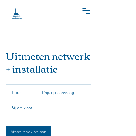
Uitmeten netwerk
+ installatie
Prijs
op
1 uur
1
Prijs op aanvraag
aanvraag
u
u
Bij de klant
Vraag boeking aan