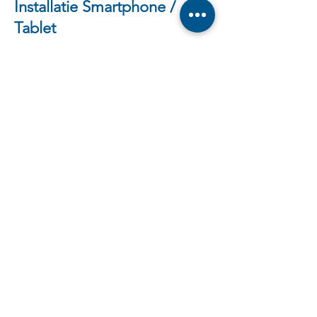
Installatie Smartphone /
Tablet
Meer informatie
Installatie Laptop /
Computer
Meer informatie
Onderhoud Laptop /
Computer
Meer informatie
Basis computeropleiding