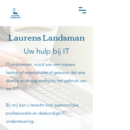
Laurens Landsman
Uw hulp bij IT
IT-problemen, nood aan een nieuwe
laptop of smartphone of gewoon dat ene
duwtje in de rug nodig bij het gebruik van
uw IT?
Bij mij kan u terecht voor persoonlijke,
professionele en deskundige IT-
ondersteuning.